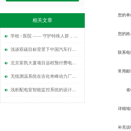
您的单
相关文章
您的姓
学校 / 医院 —— 守护特殊人群，杜绝电弧引发的断电与火灾风险
浅谈双碳目标背景下中国汽车行业碳减排的经验与启示
联系电
北京富凯大厦项目远程预付费电能管理系统的应用-安科瑞涂志燕
常用邮
无线测温系统在吉化奇峰动力厂的应用
浅析配电室智能监控系统的设计与实践探索
省
详细地
补充说