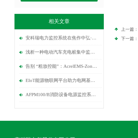
相关文章
上一篇
安科瑞电力监控系统在焦作中弘·名瑞城项目的应用
下一篇
浅析一种电动汽车充电桩集中监控平台的设计与实现
告别 “粗放控能”：AcrelEMS-Zone 如何重构园区能源管理？
EIoT能源物联网平台助力电网基础设施智能化改造
AFPM100/B消防设备电源监控系统在广西体育中心的应用