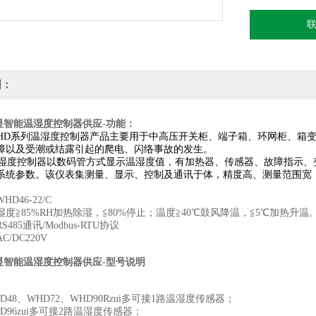
明：
显智能温湿度控制器供应
-
功能：
D系列温湿度控制器产品主要用于中高压开关柜、端子箱、环网柜、箱变
障以及受潮或结露引起的爬电、闪络事故的发生。
度控制器以数码管方式显示温湿度值，有加热器、传感器、故障指示、变送
系统参数。该仪表集测量、显示、控制及通讯于体，精度高、测量范围宽
D46-22/C
度≧85%RH加热除湿，≦80%停止；温度≧40℃鼓风降温，≦5℃加热升温
485通讯/Modbus-RTU协议
/DC220V
显智能温湿度控制器供应
-
型号说明
8、WHD72、WHD90Rzui多可接1路温湿度传感器；
6zui多可接2路温湿度传感器；