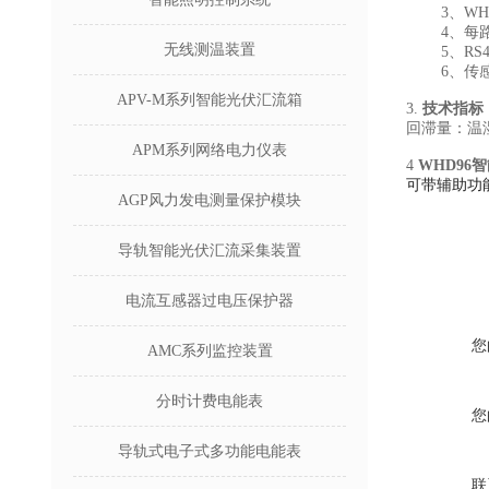
3、WHD4
4、每路传
无线测温装置
5、RS4
6、传感器
APV-M系列智能光伏汇流箱
3.
技术指标
回滞量：温
APM系列网络电力仪表
4
WHD96
可带辅助功能
AGP风力发电测量保护模块
导轨智能光伏汇流采集装置
电流互感器过电压保护器
您
AMC系列监控装置
分时计费电能表
您
导轨式电子式多功能电能表
联