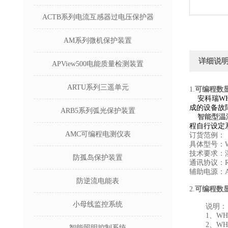
ACTB系列电流互感器过电压保护器
AM系列微机保护装置
详细说
APView500电能质量检测装置
ARTU系列三遥单元
1.
可编程数
安科瑞WH
成的设备故
ARB5系列弧光保护装置
智能型温湿
程自行设定
AMC可编程电测仪表
订货范例：
具体型号：WH
技术要求：湿
防孤岛保护装置
通讯协议：RS
辅助电源：AC
防逆流电能表
2.
可编程数
小母线监控系统
说明：
1、WHD4
2、WHD9
智能照明控制系统