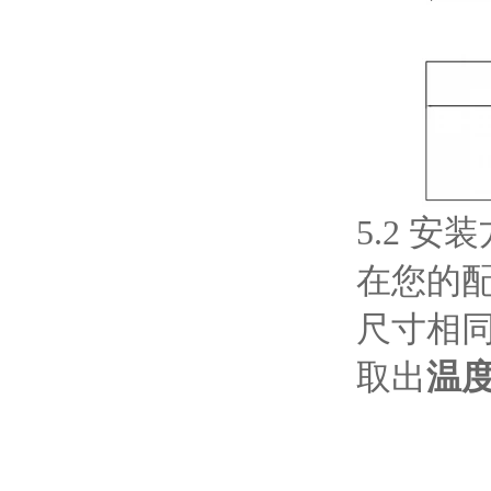
5.2 安
在您的
尺寸相
取出
温