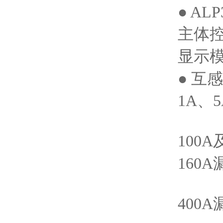
● AL
主体控
显示模
● 互
1A、5
100A
160A
400A