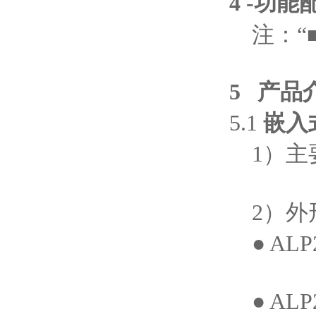
4
-功能
注：“■
5 产品
5.1
嵌入
1）主
2）外
● AL
● AL