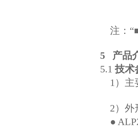
注：“■
5 产品
5.1
技术
1）主
2）外
● AL