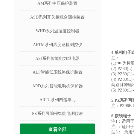
AM系列中压保护装置
ASD系列开关柜综合测控装置
WHD系列温湿度控制器
ARTM系列温度巡检测控仪
4
单相电子
注：
ASJ系列智能电力继电器
(1)“■"为
(2) PZ
ALP智能低压线路保护装置
(3) PZ8
(4) PZ8
两路脉冲输
ARD系列智能电动机保护器
(5) PZ8
ARTU系列四遥单元
5 PZ系列
注：PZ96B
PZ系列可编程智能电测仪表
6
接线端子
注1：适用于
注2：适用于
查看全部
注3：
为用