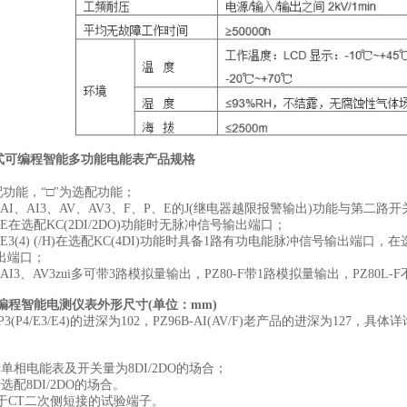
式可编程智能多功能电能表
产品规格
标配功能，“□"为选配功能；
80(L)-AI、AI3、AV、AV3、F、P、E的J(继电器越限报警输出)功能
0(L)-E在选配KC(2DI/2DO)功能时无脉冲信号输出端口；
0(L)-E3(4) (/H)在选配KC(4DI)功能时具备1路有功电能脉冲信号输出
出端口；
0(L)-AI3、AV3zui多可带3路模拟量输出，PZ80-F带1路模拟量输出，PZ80
可编程智能电测仪表外形尺寸(单位：mm)
-P3(P4/E3/E4)的进深为102，PZ96B-AI(AV/F)老产品的进深为127，具
单相电能表及开关量为8DI/2DO的场合；
选配8DI/2DO的场合。
于CT二次侧短接的试验端子。