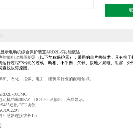
明：
显示电动机综合保护装置ARD2L-5
功能
概述：
列
智能电动机保护器
（以下简称保护器），采用的单片机技术，具有抗干
机运行过程中出现的过载、断相、不平衡、欠载、接地／漏电、阻塞、外部
员查找故障原因。
煤矿、石化、冶炼、电力、建筑等行业的配电领域。
D2L-100/MC
动机功率30KW；DC4-20mA输出；液晶显示。
S485通讯-RTU协议
/DC220V
与互感器连接线长1m
明