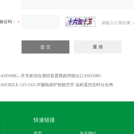
验证码：
请输入计算结果（
：
ASD100G--开关柜综合测控装置两路闭锁出口ASD100G
：
ASCB2LE-125-C63-2P漏电保护智能空开 远程遥控定时分合闸
快速链接
首页
关于我们