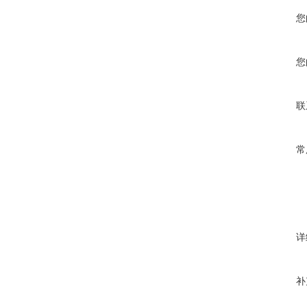
您
您
联
常
详
补