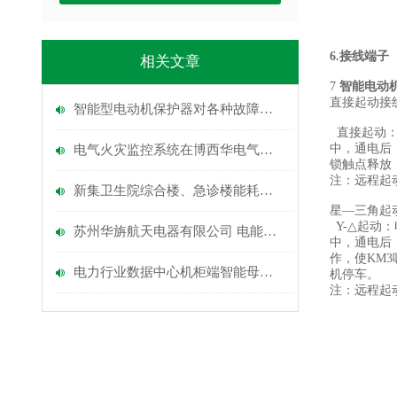
6.
接线
端子
相关文章
7
智能电动
直接起动接
智能型电动机保护器对各种故障情况均能达到理想的保护
直接起动：
中，通电后
电气火灾监控系统在博西华电气二期家电中心库项目的应用
锁触点释放
注：远程起
新集卫生院综合楼、急诊楼能耗监测系统的设计与应用
星—三角起
Y-△起动
苏州华旃航天电器有限公司 电能管理系统的设计及应用
中，通电后
作，使KM
电力行业数据中心机柜端智能母线槽配电方案
机停车。
注：远程起