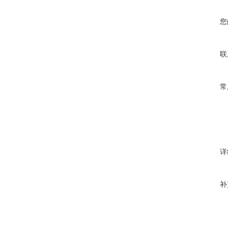
您
联
常
详
补