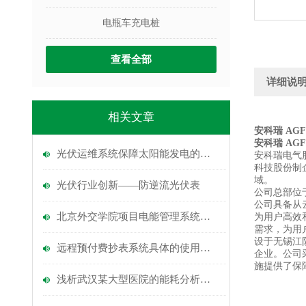
电瓶车充电桩
查看全部
详细说
相关文章
安科瑞 AG
安科瑞 AG
光伏运维系统保障太阳能发电的高效稳定运行
安科瑞电气
科技股份制
域。
光伏行业创新——防逆流光伏表
公司总部位
公司具备从
北京外交学院项目电能管理系统的设计与应用
为用户高效
需求，为用
设于无锡江
远程预付费抄表系统具体的使用方法介绍
企业。公司
施提供了保
浅析武汉某大型医院的能耗分析及节能管理措施研究