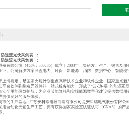
明：
F 防逆流光伏采集表
：
F 防逆流光伏采集表
：
股份有限公司（代码：300286）成立于2003年，集研发、生产、销售
企业。公司解决方案涵盖电力、环保、新能源、消防、数据中心、智能楼
于上海嘉定，是国家火炬计划重点高新技术企业和软件企业、国家重点新产
云平台软件到终端元器件的一站式服务能力，形成了“云-边-端”的能源互联
和安全用能保驾护航，为企业节能降耗和实现能源数字化建设提供数据服
户提供良好的服务体验。
阴市的生产基地--江苏安科瑞电器制造有限公司是安科瑞电气股份有限公
采用自动化无铅生产工艺，拥有获得国家实验室认证认可（CNAS）的产
障。