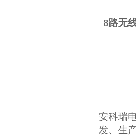
8路无
安科瑞电
发、生