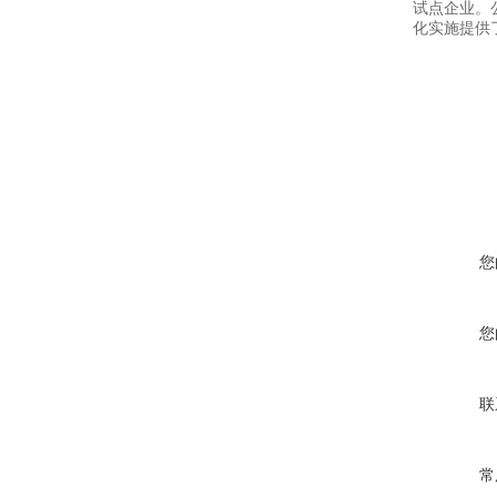
试点企业。
化实施提供
您
您
联
常