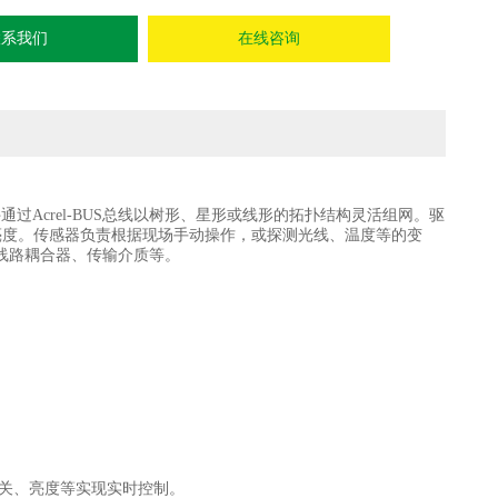
联系我们
在线咨询
通过Acrel-BUS总线以树形、星形或线形的拓扑结构灵活组网。驱
亮度。传感器负责根据现场手动操作，或探测光线、温度等的变
线路耦合器、传输介质等。
/关、亮度等实现实时控制。