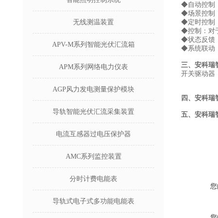
◆自动控制
◆场景控制
无线测温装置
◆定时控制
◆控制：对
◆状态反馈
APV-M系列智能光伏汇流箱
◆系统联动
三、
安科瑞智
APM系列网络电力仪表
开关驱动器
AGP风力发电测量保护模块
四、安科瑞
导轨智能光伏汇流采集装置
五、
安科瑞智
电流互感器过电压保护器
AMC系列监控装置
分时计费电能表
您
导轨式电子式多功能电能表
您