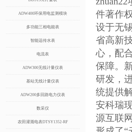
zhuan
件著作权
ADW400环保用电监测模块
设于无锡
多功能三相电能表
省高新
智能远传水表
心，配
电流表
保障。
ADW300无线计量仪表
研发，
基站无线计量仪表
统提供
ADW200多回路电力仪表
安科瑞现
数采仪
源互联
农田灌溉电表DTSY1352-RF
形成了“