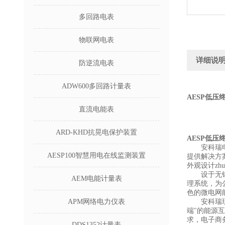
多回路电表
物联网电表
详细说
防逆流电表
ADW600多回路计量表
AESP低压
直流电能表
ARD-KHD抗晃电保护装置
AESP低压
安科瑞
AESP100智慧用电在线监测装置
提供解决方案
外观设计zhu
设于无
AEM电能计量表
理系统，为
色的微电网
APM网络电力仪表
安科瑞
端"的能源
求，电子商
DDS1352计量表