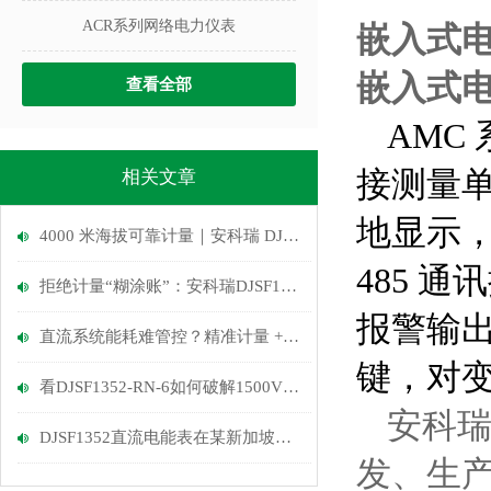
ACR系列网络电力仪表
嵌入式电
嵌入式电
查看全部
AMC
接测量
相关文章
地显示，
4000 米海拔可靠计量｜安科瑞 DJSF1352导轨式直流电能表
485 
拒绝计量“糊涂账”：安科瑞DJSF1352以1级精度守护每一分充电收益
报警输出
直流系统能耗难管控？精准计量 + 智能分析，节能降本有妙招！
键，对
看DJSF1352-RN-6如何破解1500V储能计量难题？
安科瑞
DJSF1352直流电能表在某新加坡光伏储能系统中的应用
发、生