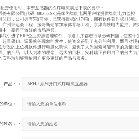
器配套使用时，本型互感器的次序电流满足下表的要求：
股份有限公司[代码:300286.SZ]是家为智能电网用户端提供智能电力
12月31日，公司拥有5项商标，已获得授权的174项，拥有软件著作权1
、广州亚运会工程、援哥斯达黎加家体育场工程、京津高铁电力监控、敦煌
目中，赢得了较好的市场声誉。
07年底引进了ERP企业资源管理软件，每道工序都进行条形码扫描，使整
、超量采购、漏采购等现象的发生，使资金得到了充分的利用。而且对现
主研发的上位机软件进行电脑化调试，避免了人为因素可能带来的质量隐
线、的产品、以人为本的理念、远大的目标，安科瑞正在用自己的努力为
的安科瑞能够带给用户更多更好的产品与服务。
产品：
的单位：
的姓名：