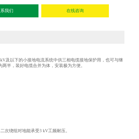
联系我们
在线咨询
压35kV及以下的小接地电流系统中供三相电缆接地保护用，也可与继
为两半，装好电缆合并为体，安装极为方便。
次绕组对地能承受3 kV工频耐压。