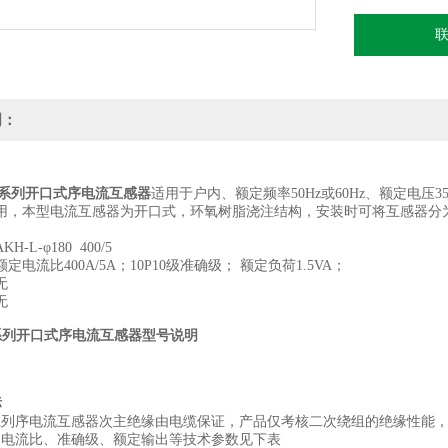
明：
-L系列开口式序电流互感器
适用于户内、额定频率50Hz或60Hz、额定电
用，本型电流互感器为开口式，环氧树脂浇注结构，安装时可将互感器分
-L-φ180 400/5
电流比400A/5A；10P10级准确级； 额定负荷1.5VA；
无
无
L系列开口式序电流互感器
型号说明
标
序电流互感器次主绝缘由电缆保证，产品仅考核二次绕组的绝缘性能，二
流比、准确级、额定输出等技术参数见下表