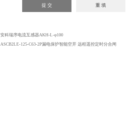
：
安科瑞序电流互感器AKH-L-φ100
：
ASCB2LE-125-C63-2P漏电保护智能空开 远程遥控定时分合闸