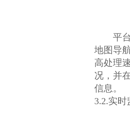
平
地图导
高处理
况，并
信息。
3.2.实