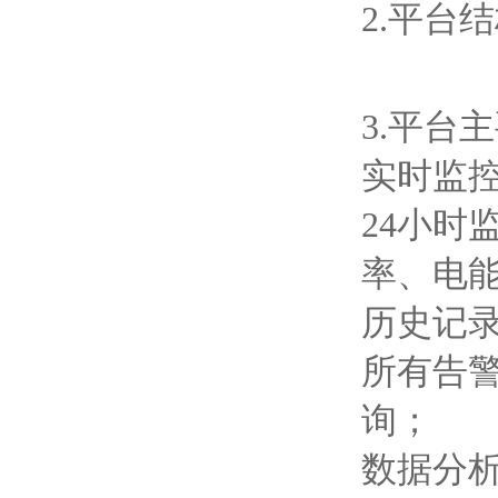
2.平台
3.平台
实时监
24小
率、电
历史记
所有告
询；
数据分