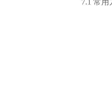
7.1 常