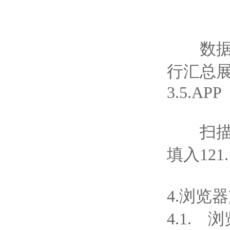
数
行汇总
3.5.APP
扫
填入121.1
4.浏览
4.1.