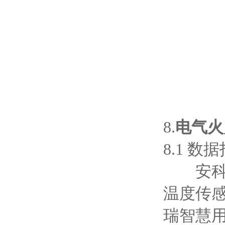
8.
电气火
8.1 数
安
温度传
瑞智慧