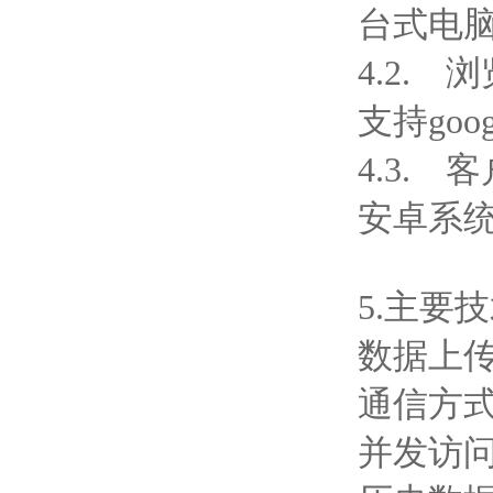
台式电
4.2.
支持go
4.3.
安卓系统移
5.主要
数据上
通信方式：
并发访问量