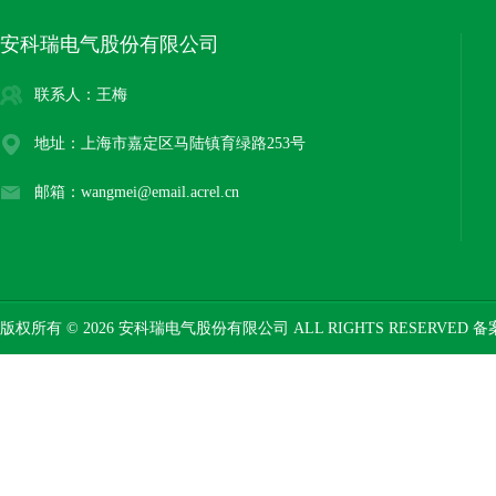
安科瑞电气股份有限公司
联系人：王梅
地址：上海市嘉定区马陆镇育绿路253号
邮箱：wangmei@email.acrel.cn
版权所有 © 2026 安科瑞电气股份有限公司 ALL RIGHTS RESERVED 