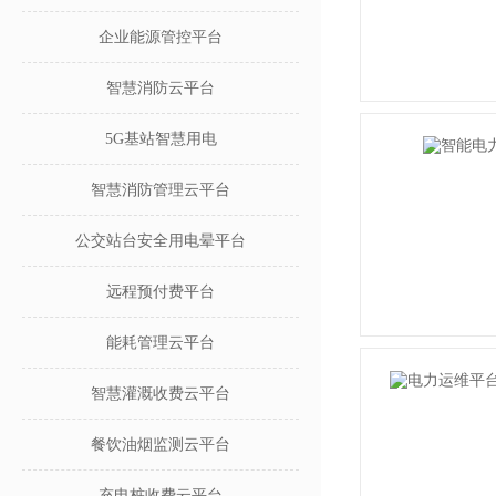
企业能源管控平台
智慧消防云平台
5G基站智慧用电
智慧消防管理云平台
公交站台安全用电晕平台
远程预付费平台
能耗管理云平台
智慧灌溉收费云平台
餐饮油烟监测云平台
充电桩收费云平台