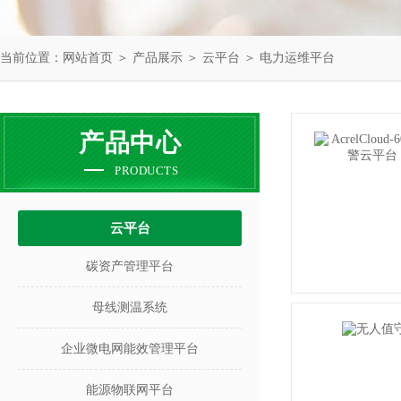
当前位置：
网站首页
＞
产品展示
＞
云平台
＞
电力运维平台
产品中心
PRODUCTS
云平台
碳资产管理平台
母线测温系统
企业微电网能效管理平台
能源物联网平台