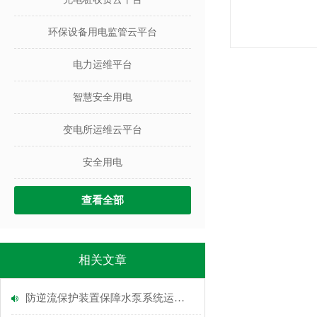
环保设备用电监管云平台
电力运维平台
智慧安全用电
变电所运维云平台
安全用电
查看全部
相关文章
防逆流保护装置保障水泵系统运行安全