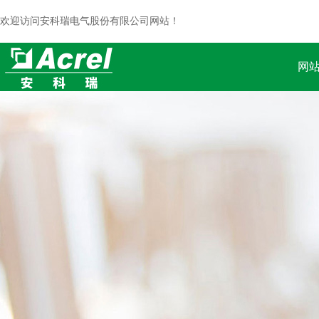
欢迎访问安科瑞电气股份有限公司网站！
网