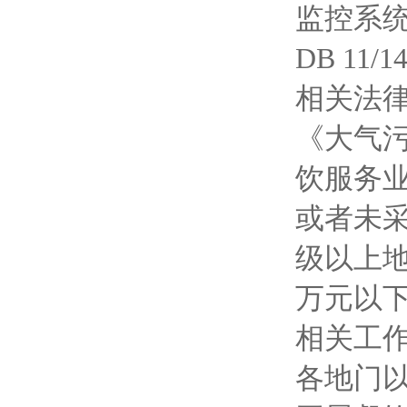
监控系
DB 11
相关法
《大气污
饮服务
或者未
级以上
万元以
相关工
各地门