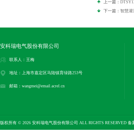
上一篇：
DTSY
下一篇：
智慧灌
安科瑞电气股份有限公司
联系人：王梅
地址：上海市嘉定区马陆镇育绿路253号
邮箱：wangmei@email.acrel.cn
版权所有 © 2026 安科瑞电气股份有限公司 ALL RIGHTS RESERVED 