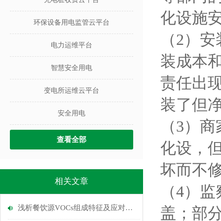
化设施
环保设备用电监管云平台
（2）
电力运维平台
装成本
智慧安全用电
责任出
变电所运维云平台
装了但
安全用电
（3）
查看全部
化设，
坏而不
相关文章
（4）
浅析餐饮源VOCs组成特征及应对措施
盖；部