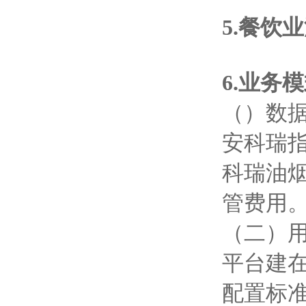
5.
餐饮业
6.
业务模
（）数
安科瑞
科瑞油
管费用
（二）
平台建
配置标