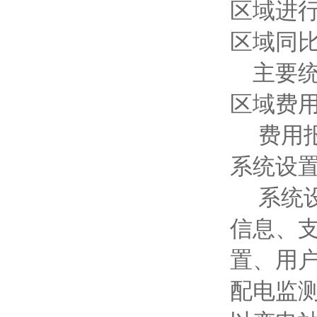
区域进
区域同
主要统
区域费
费用报
系统设
系统设
信息、
置、用
配电监测