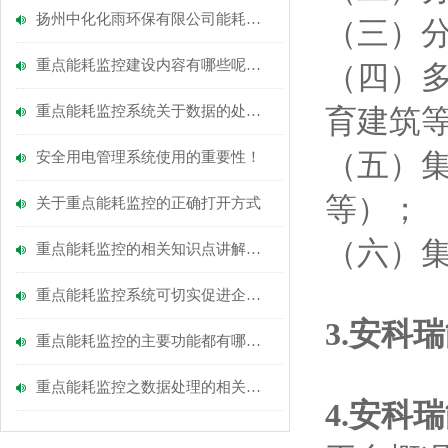
扬州中化化雨环保有限公司能耗管理系统的应用
（三）
重点能耗监控建设内容有哪些呢，不了解的赶紧看这儿
（四）
重点能耗监控系统关于数据的处理及存储功能介绍
育建筑
（五）
安全用电管理系统使用的重要性！
等）；
关于重点能耗监控的正确打开方式
（六）
重点能耗监控的相关知识点讲解，别错过了
重点能耗监控系统可切实促进企业提质增效降本
3.
安科瑞
重点能耗监控的主要功能都有哪些呢，起来看看吧
重点能耗监控之数据处理的相关内容讲解
4.
安科瑞