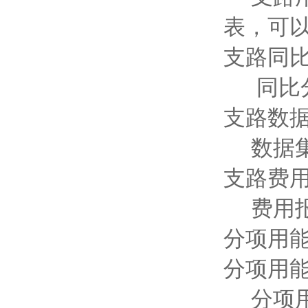
表，可
支路同
同比分
支路数
数据集
支路费
费用报
分项用
分项用
分项用