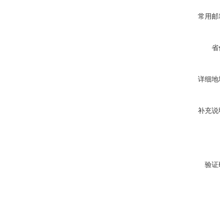
常用邮
省
详细地
补充说
验证