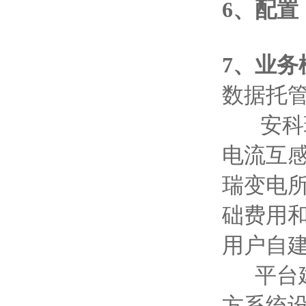
6、配置
7、业务
数据托
安科瑞
电流互
瑞变电
础费用
用户自
平台建
方系统