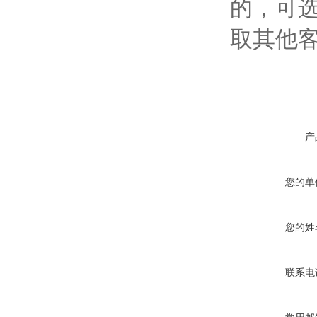
的，可
取其他
产
您的单
您的姓
联系电