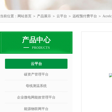
当前位置：
网站首页
＞
产品展示
＞
云平台
＞
远程预付费平台
＞ Acre
产品中心
PRODUCTS
云平台
碳资产管理平台
母线测温系统
企业微电网能效管理平台
能源物联网平台