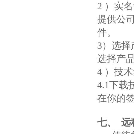
2 ）实
提供公
件。
3）选择
选择产
4 ）技
4.1下
在你的
七、 