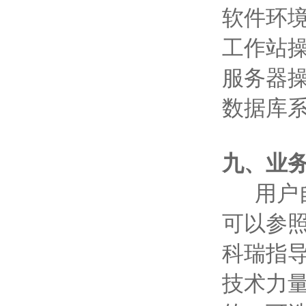
软件环
工作站操作
服务器操作
数据库系统
九、业
用户自
可以参
科瑞指
技术力