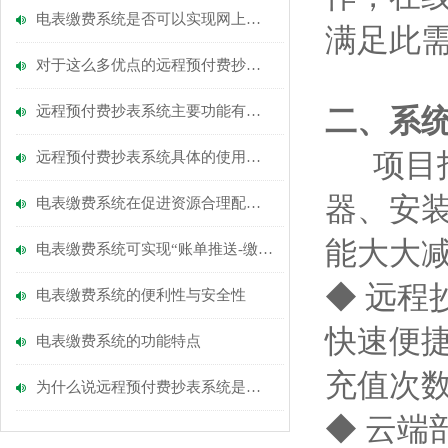
电表缴费系统是否可以实现网上缴费?
满足此
对于这么多优点的远程预付费抄表系统，您怎能错过呢
远程预付费抄表系统主要功能有这些，看完果断收藏了
二、
系
项目托
远程预付费抄表系统具体的使用方法介绍
器、安装
电表缴费系统在促进资源合理配置方面具有重要意义
能大大
电表缴费系统可实现“账单推送-缴费结算-到账确认”服务
◆ 远
电表缴费系统的便利性与安全性
快速便
电表缴费系统的功能特点
充值次
为什么说远程预付费抄表系统是个不错的选择
◆ 云