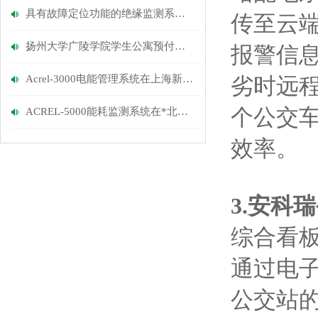
具有故障定位功能的绝缘监测系统在海上平台配电系统中的应用
传至云
扬州大学广陵学院学生公寓预付费能源管理系统的应用
报警信
Acrel-3000电能管理系统在上海新建商业文化设施项目中的应用
劣时远
个公交
ACREL-5000能耗监测系统在*北环中心25号楼项目的应用
效率。
3.
安科瑞
综合看
通过电
公交站