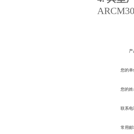
ARCM30
产
您的单
您的姓
联系电
常用邮