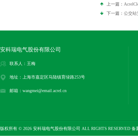
上一篇：
Acre
下一篇：
公交站
安科瑞电气股份有限公司
联系人：王梅
地址：上海市嘉定区马陆镇育绿路253号
邮箱：wangmei@email.acrel.cn
版权所有 © 2026 安科瑞电气股份有限公司 ALL RIGHTS RESERVED 