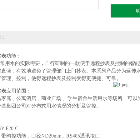
明：
水表
功能：
用水的实际需要，自行研制的一款便于远程抄表及控制的智能水表
程直读，有效地避免了管理部门上门抄表。本系列产品分为远传
行管理、控制，使得远程抄表及控制变得更便捷、可靠。
水表
应用范围：
民家庭﹑公寓酒店﹑商业广场﹑ 学生宿舍生活用水等场所，可以
一些集团公司对分布式用水情况的分析及管控。
：
-F20-C
带阀控功能，口径ND20mm，RS485通讯接口