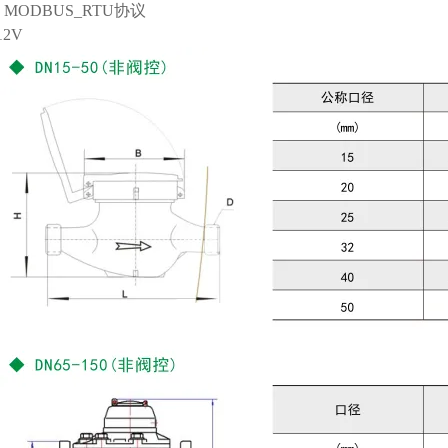
MODBUS_RTU协议
2V