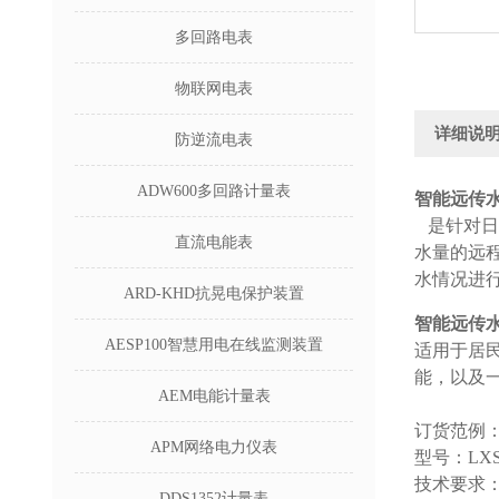
多回路电表
物联网电表
详细说
防逆流电表
ADW600多回路计量表
智能远传
是针对日常
直流电能表
水量的远
水情况进
ARD-KHD抗晃电保护装置
智能远传
AESP100智慧用电在线监测装置
适用于居
能，以及
AEM电能计量表
订货范例
APM网络电力仪表
型号：LXSY
技术要求：
DDS1352计量表