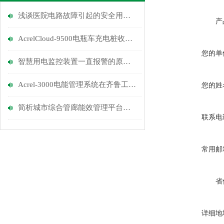
浅谈医院电路故障引起的安全用电的问题及管理对策
产
AcrelCloud-9500电瓶车充电桩收费平台在福建某学院的应用
您的单
智慧用电监控装置一直报警的原因与解决办法
Acrel-3000电能管理系统在齐鲁工业大学的应用
您的姓
简析城市综合管廊能效管理平台在火灾防控与消防设计
联系电
常用邮
省
详细地