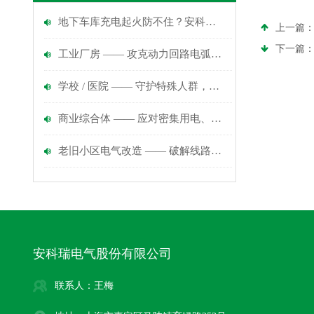
地下车库充电起火防不住？安科瑞AAFD筑牢车桩协同防护网
上一篇
下一篇
工业厂房 —— 攻克动力回路电弧、设备烧毁、停产损失痛点
学校 / 医院 —— 守护特殊人群，杜绝电弧引发的断电与火灾风险
商业综合体 —— 应对密集用电、复杂干扰下的电弧失控风险
老旧小区电气改造 —— 破解线路老化、电弧隐燃的致命盲区
安科瑞电气股份有限公司
联系人：王梅