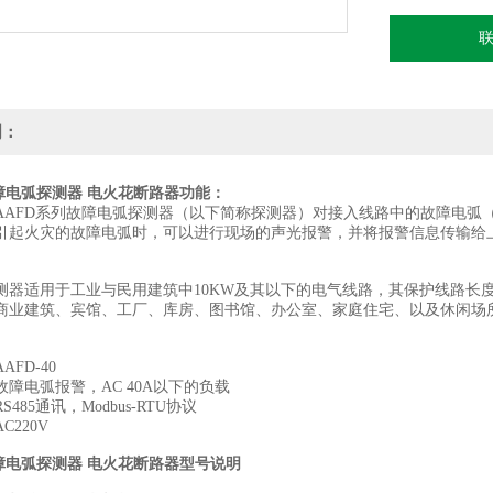
明：
障电弧探测器 电火花断路器
功能：
FD系列故障电弧探测器（以下简称探测器）对接入线路中的故障电弧（
引起火灾的故障电弧时，可以进行现场的声光报警，并将报警信息传输给
器适用于工业与民用建筑中10KW及其以下的电气线路，其保护线路长度不宜大于
商业建筑、宾馆、工厂、库房、图书馆、办公室、家庭住宅、以及休闲场
FD-40
障电弧报警，AC 40A以下的负载
485通讯，Modbus-RTU协议
C220V
障电弧探测器 电火花断路器
型号说明