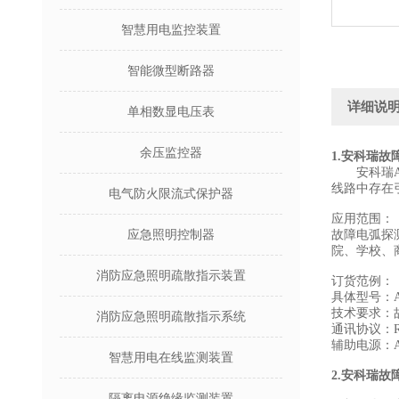
智慧用电监控装置
智能微型断路器
详细说
单相数显电压表
余压监控器
1.
安科瑞故
安科瑞AA
线路中存在
电气防火限流式保护器
应用范围：
应急照明控制器
故障电弧探测
院、学校、
消防应急照明疏散指示装置
订货范例：
具体型号：AA
技术要求：故
消防应急照明疏散指示系统
通讯协议：RS
辅助电源：A
智慧用电在线监测装置
2.
安科瑞故
隔离电源绝缘监测装置