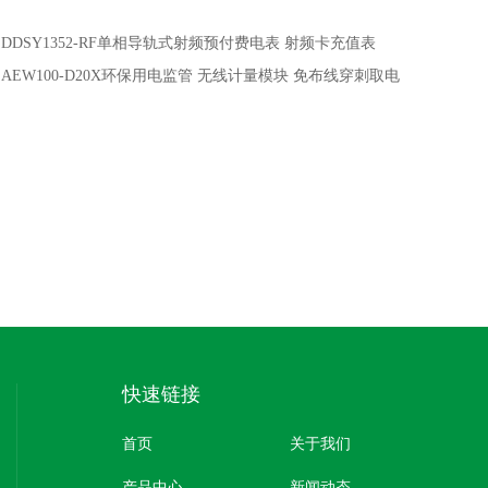
：
DDSY1352-RF单相导轨式射频预付费电表 射频卡充值表
：
AEW100-D20X环保用电监管 无线计量模块 免布线穿刺取电
快速链接
首页
关于我们
产品中心
新闻动态