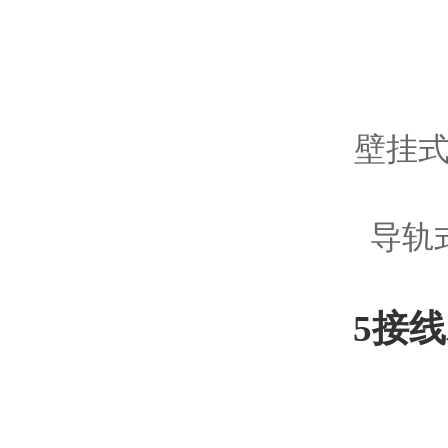
壁挂
导轨
5接