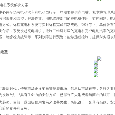
3充电桩系统解决方案
中心停车场有电动汽车和电动自行车，均需要提供充电桩。充电桩管理系
数据采集和监控，解决物业、用电管理部门的充电桩使用、监控问题。电
电方式。远程充电桩系统可实时远程完成启动充电、强制停止、单价设置等
支付后，系统发起充电请求，控制二维码对应的充电桩完成电动汽车的充
压、绝缘检测故障等一系列故障进行预警；能够远程控制，提供财务报表
品选型
结
互联网时代，传统市场正逐渐向智慧型市场、信息型市场转变，各行各业
为发展*快、*具有生命力的支付方式，已得到广大消费者与商户的认可。
大趋势。目前，我国提倡用发展来改善民生，所以设计一套具有高效、安
容辞的责任和义务。