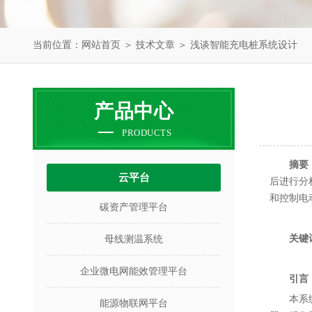
当前位置：
网站首页
＞
技术文章
＞ 浅谈智能充电桩系统设计
产品中心
PRODUCTS
摘要
云平台
后进行分
和控制电
碳资产管理平台
关键
母线测温系统
企业微电网能效管理平台
引言
本系
能源物联网平台