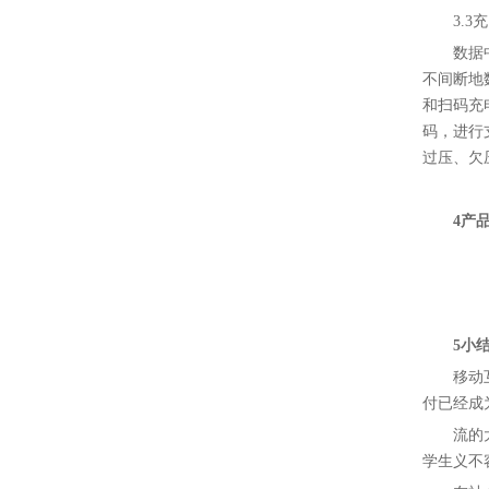
3.
数据
不间断地
和扫码充
码，进行
过压、欠
4产
5小
移动
付已经成
流的
学生义不