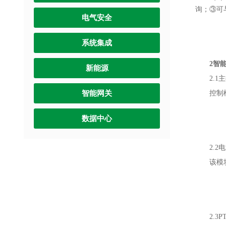
询；③可
电气安全
系统集成
2智
新能源
2.
智能网关
控制
数据中心
2.
该模
2.3