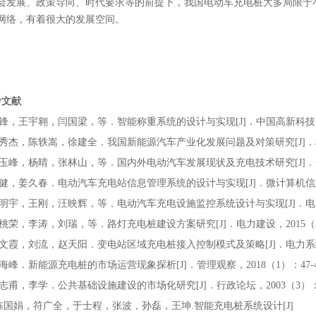
会发展、政策导向、时代要求等的前提下，我国电动车充电桩大多局限于
网络，有着很大的发展空间。
考文献
]郭锋，王宇翱，闫国梁，等．智能称重系统的设计与实现[J]．中国高新科技，20
]王秀杰，陈轶嵩，徐建全．我国新能源汽车产业化发展问题及对策研究[J]．科技
]崔玉峰，杨晴，张林山，等．国内外电动汽车发展现状及充电技术研究[J]．云南
]王健，姜久春．电动汽车充电站信息管理系统的设计与实现[J]．微计算机信息，2
]赵明宇，王刚，汪映辉，等．电动汽车充电设施监控系统设计与实现[J]．电力系
]龚桃荣，李涛，刘瑞，等．路灯充电桩建设方案研究[J]．电力建设，2015（3
]刘文霞，刘流，赵天阳．变电站区域充电桩接入控制模式及策略[J]．电力系统自
]王海峰．新能源充电桩的市场运营现象探析[J]．管理观察，2018（1）：47-
]徐志甫，李学．公共基础设施建设的市场化研究[J]．行政论坛，2003（3）：7
0]陈国娟，符广全，于士程，张波，孙磊，王坤.智能充电桩系统设计[J]