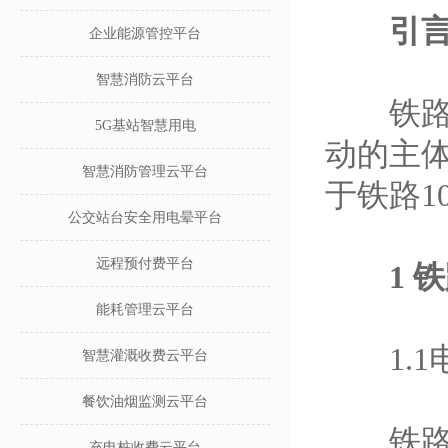
引
企业能源管控平台
智慧消防云平台
铁路是
5G基站智慧用电
动的主
智慧消防管理云平台
于铁路1
公交站台安全用电晕平台
远程预付费平台
1 
能耗管理云平台
1.1
智慧灌溉收费云平台
餐饮油烟监测云平台
铁路的
充电桩收费云平台