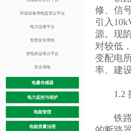
修、信
环保设备用电监管云平台
引入10
电力运维平台
源。现阶
智慧安全用电
对较低，
变电所运维云平台
变配电
率、建
安全用电
电量传感器
1.2 
电力监控与保护
电能管理
铁路电
电能质量治理
的断路器