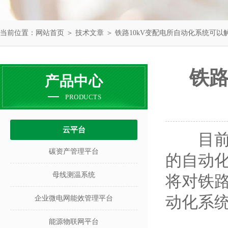
当前位置：
网站首页
＞
技术文章
＞ 铁路10kV变配电所自动化系统可以
铁路
产品中心
PRODUCTS
云平台
目前，
碳资产管理平台
的自动
母线测温系统
将对铁路
动化系
企业微电网能效管理平台
能源物联网平台