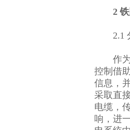
2 
2.1 
作为铁
控制借
信息，
采取直
电缆，
响，进