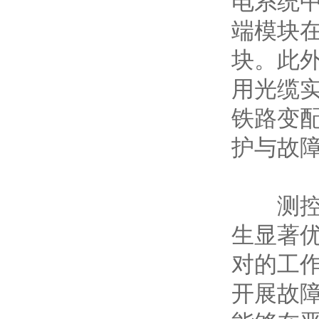
电系统
端模块
块。此
用光缆
铁路变
护与故
测控终
生显著
对的工
开展故