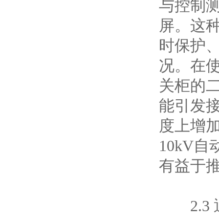
与控制
屏。这
时保护、
况。在
关柜的
能引发
度上增
10kV
有益于
2.3 