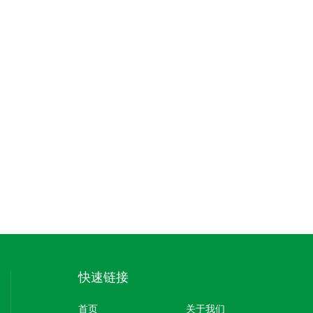
快速链接
首页
关于我们