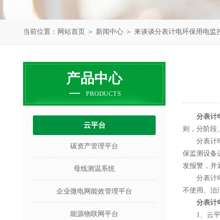
当前位置：
网站首页
＞
新闻中心
＞ 来谈谈分表计电环保用电监
产品中心
PRODUCTS
分表计
云平台
则，分阶段
分表计电将
碳资产管理平台
保监测设备
发报警，并
母线测温系统
分表计电系
不使用、治
企业微电网能效管理平台
分表计
能源物联网平台
1、云平台