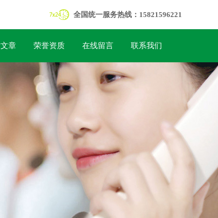
全国统一服务热线：15821596221
术文章
荣誉资质
在线留言
联系我们