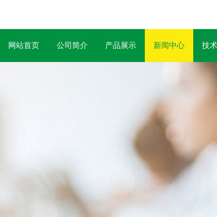
网站首页
公司简介
产品展示
新闻中心
技