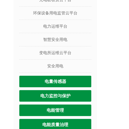
环保设备用电监管云平台
电力运维平台
智慧安全用电
变电所运维云平台
安全用电
电量传感器
电力监控与保护
电能管理
电能质量治理