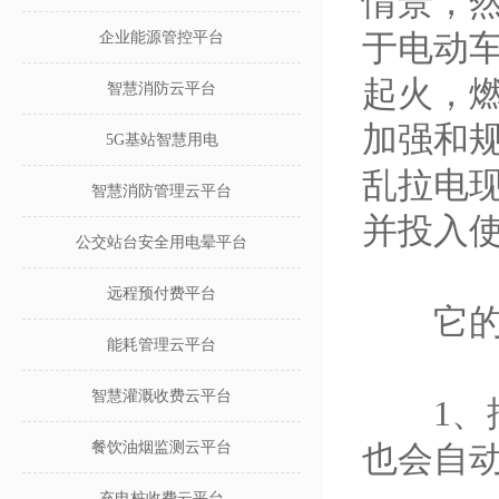
情景，
于电动
企业能源管控平台
起火，
智慧消防云平台
加强和
5G基站智慧用电
乱拉电
智慧消防管理云平台
并投入
公交站台安全用电晕平台
远程预付费平台
它的
能耗管理云平台
智慧灌溉收费云平台
1、控
餐饮油烟监测云平台
也会自
充电桩收费云平台