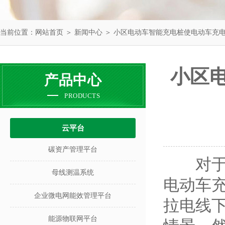
当前位置：
网站首页
＞
新闻中心
＞ 小区电动车智能充电桩使电动车充
小区
产品中心
PRODUCTS
云平台
碳资产管理平台
对于很
母线测温系统
电动车
企业微电网能效管理平台
拉电线
能源物联网平台