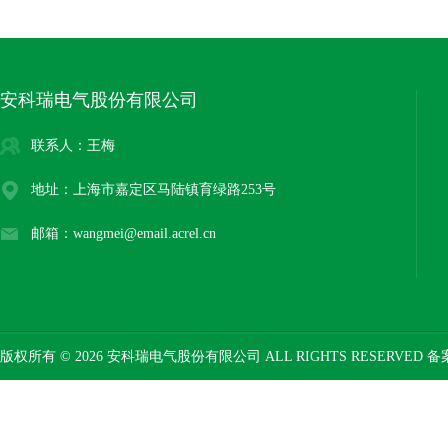
安科瑞电气股份有限公司
联系人：王梅
地址：上海市嘉定区马陆镇育绿路253号
邮箱：wangmei@email.acrel.cn
版权所有 © 2026 安科瑞电气股份有限公司 ALL RIGHTS RESERVED 