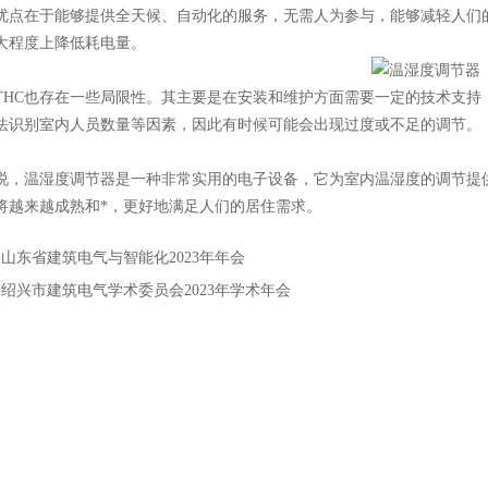
点在于能够提供全天候、自动化的服务，无需人为参与，能够减轻人们
大程度上降低耗电量。
C也存在一些局限性。其主要是在安装和维护方面需要一定的技术支持，
法识别室内人员数量等因素，因此有时候可能会出现过度或不足的调节。
温湿度调节器是一种非常实用的电子设备，它为室内温湿度的调节提供
C将越来越成熟和*，更好地满足人们的居住需求。
：
山东省建筑电气与智能化2023年年会
：
绍兴市建筑电气学术委员会2023年学术年会