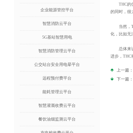
THC的优
企业能源管控平台
的同时，很
智慧消防云平台
当然，TH
化，比如无
5G基站智慧用电
总体来说，
智慧消防管理云平台
进步，TH
公交站台安全用电晕平台
上一篇
远程预付费平台
下一篇
能耗管理云平台
智慧灌溉收费云平台
餐饮油烟监测云平台
充电桩收费云平台