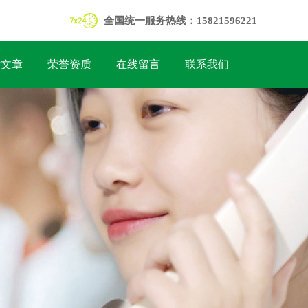
全国统一服务热线：15821596221
术文章
荣誉资质
在线留言
联系我们