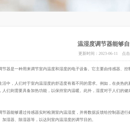
温湿度调节器能够自
更新时间：2023-06-11 点
调节器
是一种用来调节室内温度和湿度的电子设备。它主要由传感器、控
中，人们对于室内温湿度的舒适度有着不同的需求。例如，在炎热的夏
，人们则需要具备加热功能，以保持室内温暖。此外，湿度对于人们的健
器能够通过传感器实时检测室内温湿度，并将数据反馈给控制器进行处
、加湿器、除湿器等，以达到室内温湿度的调节目的。