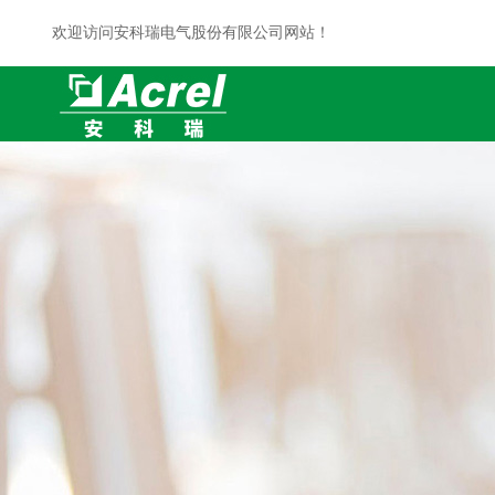
欢迎访问安科瑞电气股份有限公司网站！