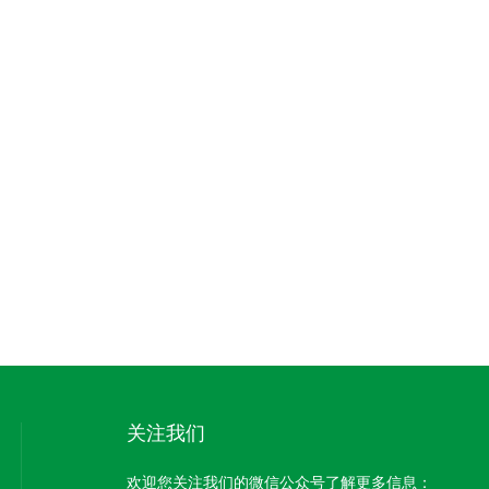
关注我们
欢迎您关注我们的微信公众号了解更多信息：