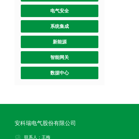
电气安全
系统集成
新能源
智能网关
数据中心
安科瑞电气股份有限公司
联系人：王梅