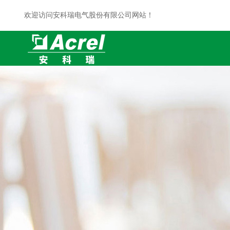
欢迎访问安科瑞电气股份有限公司网站！