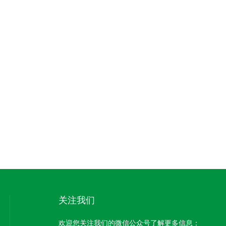
关注我们
欢迎您关注我们的微信公众号了解更多信息：