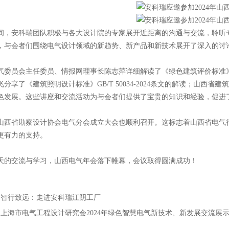
安科瑞团队积极与各大设计院的专家展开近距离的沟通与交流，聆听专
，与会者们围绕电气设计领域的新趋势、新产品和新技术展开了深入的讨
会主任委员、情报网理事长陈志萍详细解读了《绿色建筑评价标准》GB/T 5
分享了《建筑照明设计标准》GB/T 50034-2024条文的解读；山
色发展。这些讲座和交流活动为与会者们提供了宝贵的知识和经验，促进
省勘察设计协会电气分会成立大会也顺利召开。这标志着山西省电气行
更有力的支持。
交流与学习，山西电气年会落下帷幕，会议取得圆满成功！
：
智行致远：走进安科瑞江阴工厂
：
上海市电气工程设计研究会2024年绿色智慧电气新技术、新发展交流展