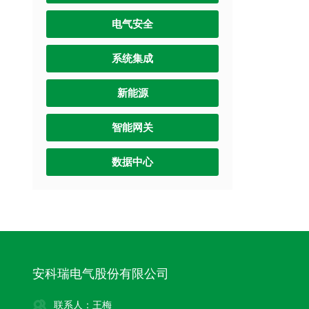
电气安全
系统集成
新能源
智能网关
数据中心
安科瑞电气股份有限公司
联系人：王梅