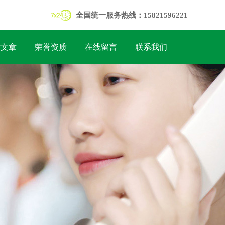
全国统一服务热线：15821596221
术文章
荣誉资质
在线留言
联系我们