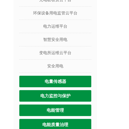
环保设备用电监管云平台
电力运维平台
智慧安全用电
变电所运维云平台
安全用电
电量传感器
电力监控与保护
电能管理
电能质量治理