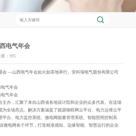
山西电气年会
点击量：
995
业盛会 —山西电气年会如火如茶地举行。安科瑞电气股份有限公司
主办，汇聚了来自山西省各地设计院和企业的众多代表。在这场
成为全场亮点。解决方案涵盖了能源物联网云平台、电力运维云平
理平台、电力监控系统、微电网能量管理系统、智能照明控制系
企业微电网各个环节，打造精准感知、边缘智能、智慧运行的企业