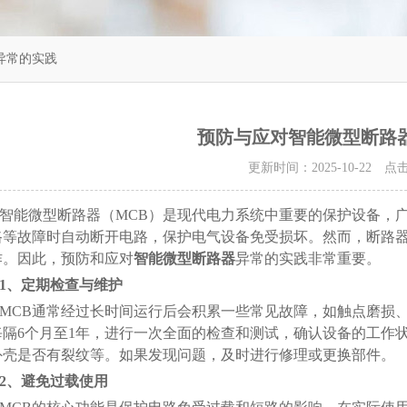
异常的实践
预防与应对智能微型断路
更新时间：2025-10-22 
微型断路器（MCB）是现代电力系统中重要的保护设备，广
路等故障时自动断开电路，保护电气设备免受损坏。然而，断路
作。因此，预防和应对
智能微型断路器
异常的实践非常重要。
1、定期检查与维护
B通常经过长时间运行后会积累一些常见故障，如触点磨损、
每隔6个月至1年，进行一次全面的检查和测试，确认设备的工作
外壳是否有裂纹等。如果发现问题，及时进行修理或更换部件。
2、避免过载使用