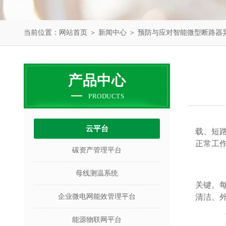
当前位置：
网站首页
＞
新闻中心
＞ 预防与应对智能微型断路器
产品中心
PRODUCTS
智能
云平台
载、短
正常工
碳资产管理平台
MC
母线测温系统
关键。
企业微电网能效管理平台
清洁、
能源物联网平台