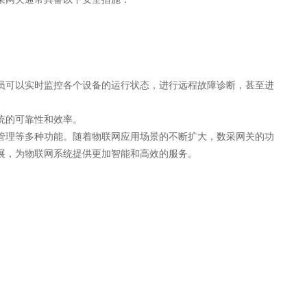
可以实时监控各个设备的运行状态，进行远程故障诊断，甚至进
统的可靠性和效率。
理等多种功能。随着物联网应用场景的不断扩大，数采网关的功
展，为物联网系统提供更加智能和高效的服务。