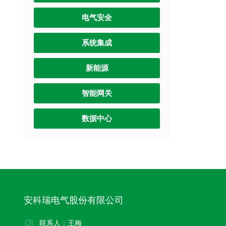
电气安全
系统集成
新能源
智能网关
数据中心
安科瑞电气股份有限公司
联系人：王梅