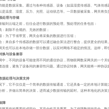
是数据采集。通过与各种传感器、设备（如温湿度传感器、气体传感器
以是温度、湿度、压力、光照、运动状态等。一旦数据被采集，网关将负
据预处理与存储
到云端之前，往往会进行数据的预处理。预处理的任务包括：
：剔除不合规的、无效的数据；
为了节省带宽，网关会将采集的数据进行压缩；
来自多个传感器的数据可以通过融合算法进行整合，提供更全的结果
也可以在本地存储一部分数据，以应对网络不稳定的情况。这样，即使
议转换与设备兼容
，不同的设备可能使用不同的通信协议，而物联网数采网关的一个关键
缝连接，避免了设备间的兼容性问题。通过协议转换，网关能将一种协议
本地数据处理与决策支持
，它不仅仅是一个简单的数据传输通道，它还具备一定的本地计算能力
分析，并做出简单的决策，进而减少数据传输的延时。这种本地化的决策
全保障
系统的重要组成部分，其安全性至关重要。为了保障数据的安全，数