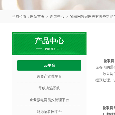
当前位置：
网站首页
＞
新闻中心
＞ 物联网数采网关有哪些功能
产品中心
PRODUCTS
物联网
云平台
设备间的通
数采网关的
碳资产管理平台
据预处理、
母线测温系统
企业微电网能效管理平台
物联网
能源物联网平台
1. 数据