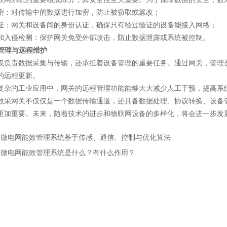
对传输中的数据进行加密，防止被窃取或篡改；
网关和设备间的身份认证，确保只有经过验证的设备能接入网络；
侵检测：保护网关免受外部攻击，防止数据泄露或系统被控制。
备管理与远程维护
责数据采集与传输，还承担着设备管理的重要任务。通过网关，管理员
的远程更新。
的工业应用中，网关的远程管理功能能够大大减少人工干预，提高系
网关不仅仅是一个数据传输通道，还具备数据处理、协议转换、设备管
更加重要。未来，随着技术的进步和物联网设备的多样化，将会进一步发
：
微电网能效管理系统基于传感、通信、控制与优化算法
：
微电网能效管理系统是什么？有什么作用？