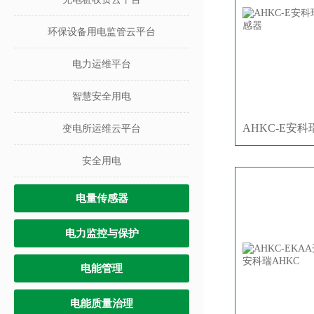
环保设备用电监管云平台
电力运维平台
智慧安全用电
变电所运维云平台
安全用电
电量传感器
电力监控与保护
电能管理
电能质量治理