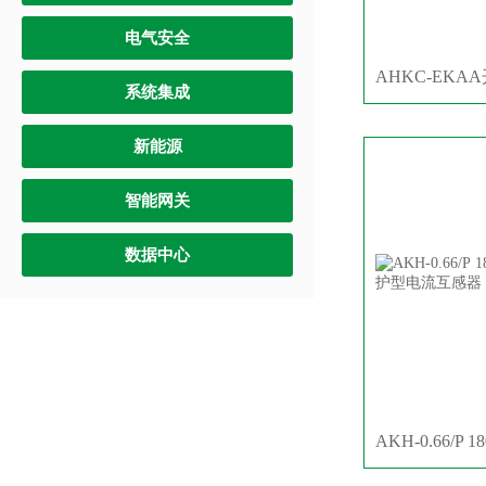
电气安全
系统集成
新能源
智能网关
数据中心