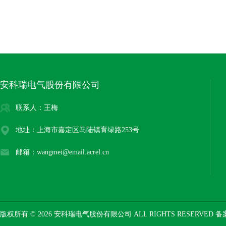
安科瑞电气股份有限公司
联系人：王梅
地址：上海市嘉定区马陆镇育绿路253号
邮箱：wangmei@email.acrel.cn
版权所有 © 2026 安科瑞电气股份有限公司 ALL RIGHTS RESERVED 