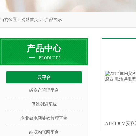
当前位置：
网站首页
＞
产品展示
产品中心
PRODUCTS
云平台
碳资产管理平台
母线测温系统
企业微电网能效管理平台
能源物联网平台