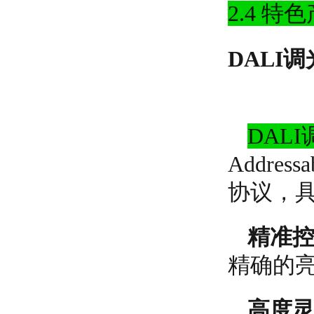
2.4 特
DALI
DAL
Addres
协议，
精准
精确的
高度