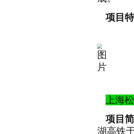
项目
上海
项目
湖高铁于