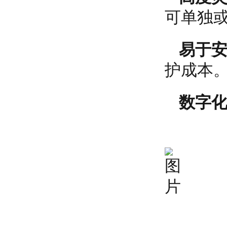
可单独
易于
护成本
数字