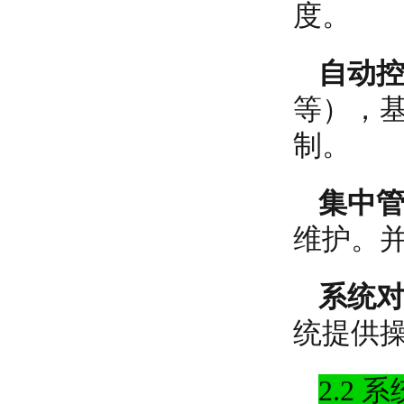
度。
自动
等），
制。
集中
维护。
系统
统提供
2.2 