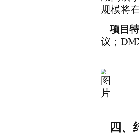
规模将在
项目
议；DM
四、