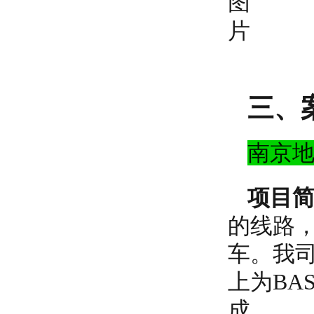
三、
南京地
项目
的线路，
车。我
上为B
成。