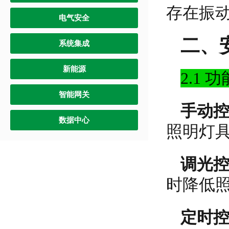
存在振
电气安全
二、
系统集成
新能源
2.1 
智能网关
手动
数据中心
照明灯
调光
时降低照
定时