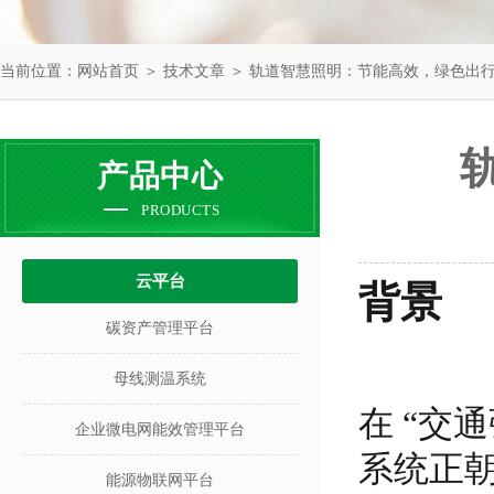
当前位置：
网站首页
＞
技术文章
＞ 轨道智慧照明：节能高效，绿色出
产品中心
PRODUCTS
云平台
背景
碳资产管理平台
母线测温系统
在 “交
企业微电网能效管理平台
系统正
能源物联网平台