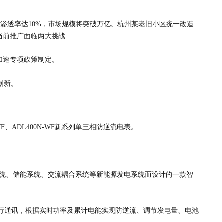
渗透率达10%，市场规模将突破万亿。杭州某老旧小区统一改造
当前推广面临两大挑战:
加速专项政策制定。
创新。
、ADL400N-WF新系列单三相防逆流电表。
系统、储能系统、交流耦合系统等新能源发电系统而设计的一款智
进行通讯，根据实时功率及累计电能实现防逆流、调节发电量、电池