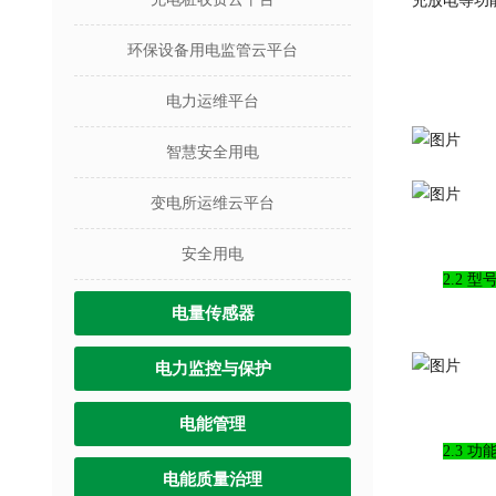
充放电等功
环保设备用电监管云平台
电力运维平台
智慧安全用电
变电所运维云平台
安全用电
2.2 
电量传感器
电力监控与保护
电能管理
2.3 
电能质量治理