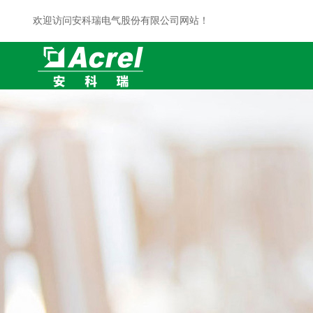
欢迎访问安科瑞电气股份有限公司网站！