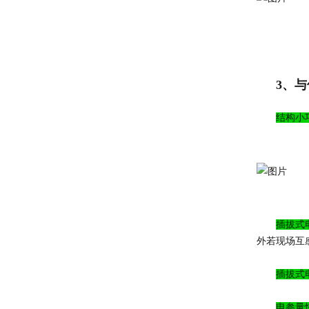
3、
结构小
插拔式
外若现场互
插拔式
电参量