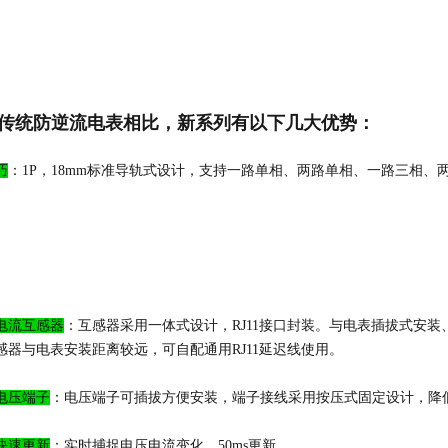
与传统防逆流电表相比，新系列有以下几大优势：
巧
：1P，18mm标准导轨式设计，支持一路单相、两路单相、一路三相、
电流互感器
：互感器采用一体式设计，RJ11接口封装。与电表插拔式安
感器与电表安装距离较远，可自配通用RJ11延迟线使用。
电压端子
：电压端子可插拔方便安装，端子接线采用按压式固定设计，降
快速更新
：实时捕捉电压电流变化，50ms更新。