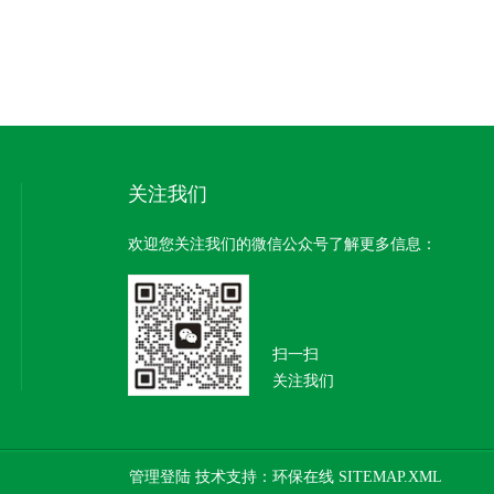
关注我们
欢迎您关注我们的微信公众号了解更多信息：
扫一扫
关注我们
管理登陆
技术支持：
环保在线
SITEMAP.XML