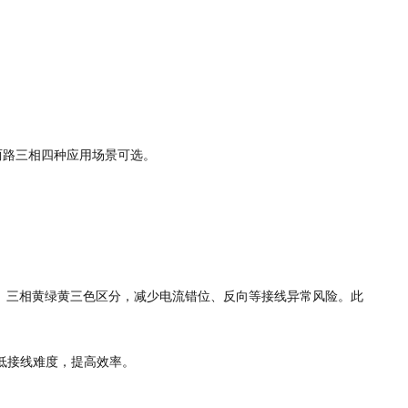
两路三相四种应用场景可选。
装、三相黄绿黄三色区分，减少电流错位、反向等接线异常风险。此
低接线难度，提高效率。