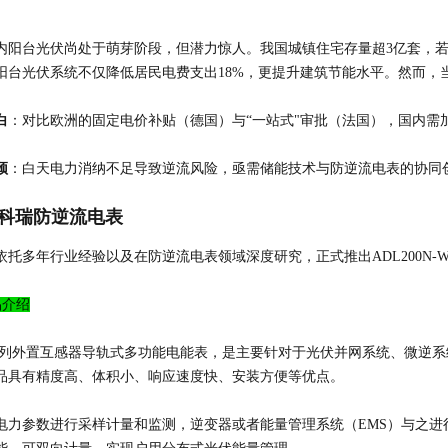
内阳台光伏尚处于萌芽阶段，但潜力惊人。我国城镇住宅存量超3亿套，若
阳台光伏系统不仅降低居民电费支出18%，更提升建筑节能水平。然而，
白
：对比欧洲的固定电价补贴（德国）与“一站式"审批（法国），国内需
颈
：白天电力消纳不足导致逆流风险，亟需储能技术与防逆流电表的协同
安科瑞防逆流电表
依托多年行业经验以及在防逆流电表领域深度研究，正式推出ADL200N-WF
产品介绍
 系列外置互感器导轨式多功能电能表，是主要针对于光伏并网系统、微逆
品具有精度高、体积小、响应速度快、安装方便等优点。
电力参数进行采样计量和监测，逆变器或者能量管理系统（EMS）与之