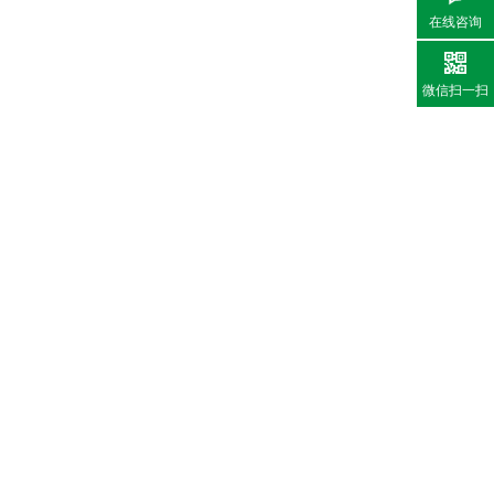
在线咨询
微信扫一扫