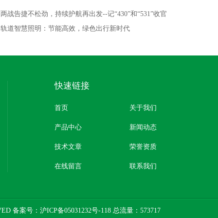
：
两战告捷不松劲，持续护航再出发--记“430”和“531”收官
：
轨道智慧照明：节能高效，绿色出行新时代
快速链接
首页
关于我们
产品中心
新闻动态
技术文章
荣誉资质
在线留言
联系我们
RVED 备案号：
沪ICP备05031232号-118
总流量：573717