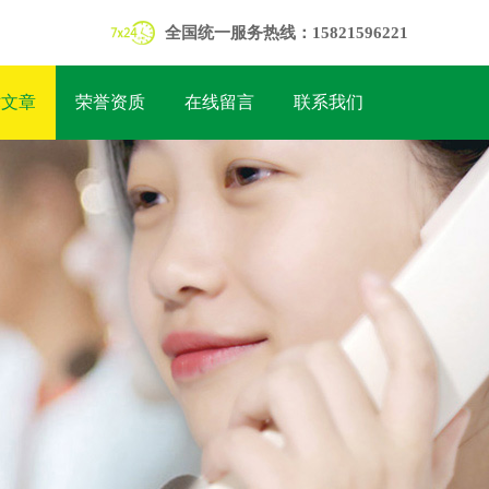
全国统一服务热线：15821596221
术文章
荣誉资质
在线留言
联系我们